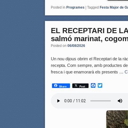
Posted in
Programes
|
Tagged
Festa Major de G
EL RECEPTARI DE LA 
salmó marinat, cogomb
Posted on
06/08/2026
Un nou dijous obrim el Receptari de la rà
recepta. Com sempre, amb productes de p
fresca i que enamorarà els presents …
C
F
T
Share
Post
a
w
c
i
e
t
b
t
o
e
o
r
k