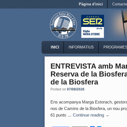
Secondary menu
Pàgina d'inici
Contact
Skip to primary content
Skip to secondary content
MAIN MENU
INICI
INFORMATIUS
PROGRAME
SKIP TO PRIMARY CONTENT
SKIP TO SECONDARY CONTENT
ENTREVISTA amb Marga
Reserva de la Biosfera
de la Biosfera
Posted on
07/08/2026
Ens acompanya Marga Estorach, gestora de
nos de Camins de la Biosfera, un nou proje
61 punts …
Continue reading
→