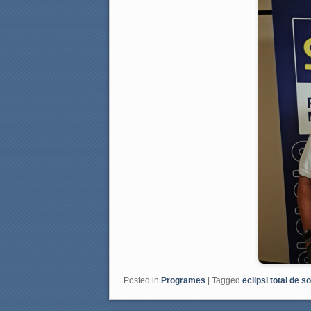
k
Posted in
Programes
|
Tagged
eclipsi total de so