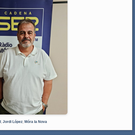
l
,
Jordi López
,
Móra la Nova