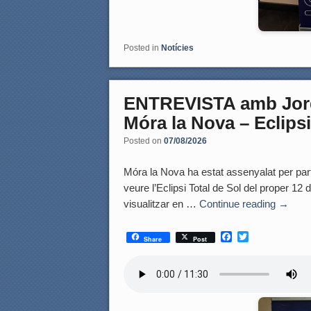
Posted in
Notícies
ENTREVISTA amb Jordi
Móra la Nova – Eclipsi
Posted on
07/08/2026
Móra la Nova ha estat assenyalat per part
veure l’Eclipsi Total de Sol del proper 12
visualitzar en …
Continue reading
→
F
T
Share
Post
a
w
c
i
e
t
b
t
o
e
o
r