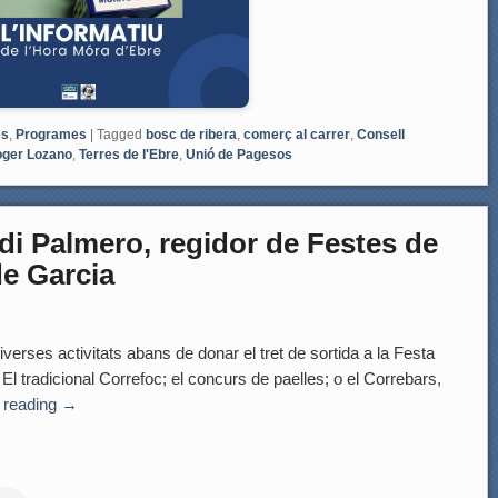
es
,
Programes
|
Tagged
bosc de ribera
,
comerç al carrer
,
Consell
ger Lozano
,
Terres de l'Ebre
,
Unió de Pagesos
 Palmero, regidor de Festes de
de Garcia
erses activitats abans de donar el tret de sortida a la Festa
l tradicional Correfoc; el concurs de paelles; o el Correbars,
 reading
→