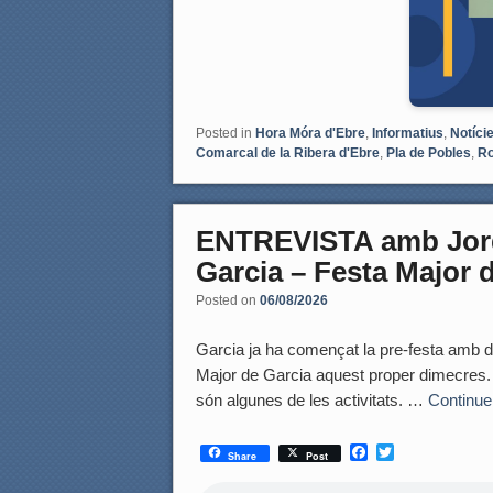
Posted in
Hora Móra d'Ebre
,
Informatius
,
Notíci
Comarcal de la Ribera d'Ebre
,
Pla de Pobles
,
Ro
ENTREVISTA amb Jordi
Garcia – Festa Major 
Posted on
06/08/2026
Garcia ja ha començat la pre-festa amb div
Major de Garcia aquest proper dimecres. E
són algunes de les activitats. …
Continue
F
T
Share
Post
a
w
c
i