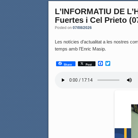
L’INFORMATIU DE L’
Fuertes i Cel Prieto (
Posted on
07/08/2026
Les notícies d’actualitat a les nostres coma
temps amb l’Enric Masip.
F
T
Share
Post
a
w
c
i
e
t
b
t
o
e
o
r
k